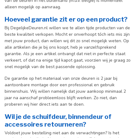
van de deuren in het buitenland (m.u.v. België) is momenteel
alleen mogelijk op aanvraag.
Hoeveel garantie zit er op een product?
Bij DegelijkeDeuren.nl willen we te allen tijde producten van de
beste kwaliteit verkopen. Mocht er onverhoopt tóch iets mis zijn
met jouw product, dan willen wij dit zo snel mogelijk weten. Op
alle artikelen die je bij ons koopt, heb je vanzelfsprekend
garantie. Als je een artikel ontvangt dat niet in perfecte staat
verkeert, of dat na enige tijd kapot gaat, voorzien wij je graag zo
snel mogelijk van de best passende oplossing.
De garantie op het materiaal van onze deuren is 2 jaar bij
aantoonbare montage door een professional en gebr
uik
binnenshuis. W
ij willen namelijk dat jouw aankoop minimaal 2
jaar na aanschaf probleemloos blijft werken. Zo niet, dan
proberen wij hier direct iets aan te doen.
Wil je de schuifdeur, binnendeur of
accessoires retourneren?
Voldoet jouw bestelling niet aan de verwachtingen? Is het