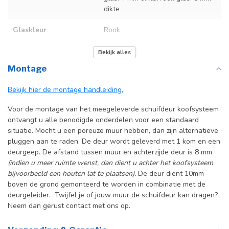
dikte
Glaskleur
Rook
Deurmaat
Op maat gemaakt
Bekijk alles
Montage
Incl. deurgreep
Bekijk hier de montage handleiding.
Incl. systeem
Voor de montage van het meegeleverde schuifdeur koofsysteem
ontvangt u alle benodigde onderdelen voor een standaard
situatie. Mocht u een poreuze muur hebben, dan zijn alternatieve
pluggen aan te raden. De deur wordt geleverd met 1 kom en een
deurgeep. De afstand tussen muur en achterzijde deur is 8 mm
(indien u meer ruimte wenst, dan dient u achter het koofsysteem
bijvoorbeeld een houten lat te plaatsen).
De deur dient 10mm
boven de grond gemonteerd te worden in combinatie met de
deurgeleider. Twijfel je of jouw muur de schuifdeur kan dragen?
Neem dan gerust contact met ons op.