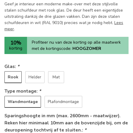
Geef je interieur een moderne make-over met deze stijlvolle
stalen schuifdeur met rook glas. De deur heeft een eigentijdse
uitstraling dankzij de drie glazen vakken. Dan zijn deze stalen
schuifdeuren in wit (RAL 9010) precies wat je nodig hebt.
Lees
meer
.
10%
Profiteer nu van deze korting op alle maatwerk
korting
met de kortingscode:
HOOGZOMER
Glas:
*
Rook
Helder
Mat
Type montage:
*
Wandmontage
Plafondmontage
Sparingshoogte in mm (max. 2600mm - maatwijzer).
Reken hier minimaal 10mm aan de bovenzijde bij, om de
deuropening tochtvrij af te sluiten.:
*