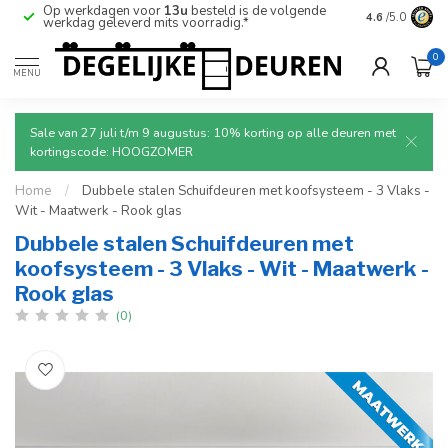
Op werkdagen voor
13u
besteld is de volgende
Ruim aanbod
4.6
/5.0
werkdag geleverd mits voorradig.*
deuren.
0
MENU
Sale van 27 juli t/m 9 augustus: 10% korting op alle deuren met
kortingscode: HOOGZOMER
Home
/
Dubbele stalen Schuifdeuren met koofsysteem - 3 Vlaks -
Wit - Maatwerk - Rook glas
Dubbele stalen Schuifdeuren met
koofsysteem - 3 Vlaks - Wit - Maatwerk -
Rook glas
(0)