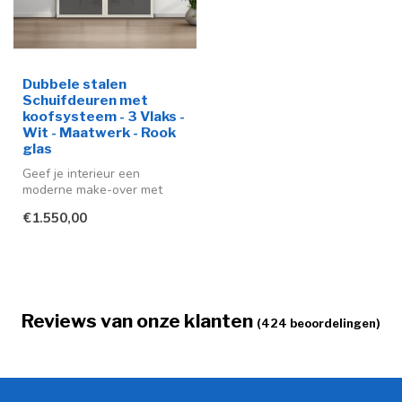
Dubbele stalen
Schuifdeuren met
koofsysteem - 3 Vlaks -
Wit - Maatwerk - Rook
glas
Geef je interieur een
moderne make-over met
deze stijlvolle stalen
€1.550,00
schuifdeur me...
Reviews van onze klanten
(424 beoordelingen)