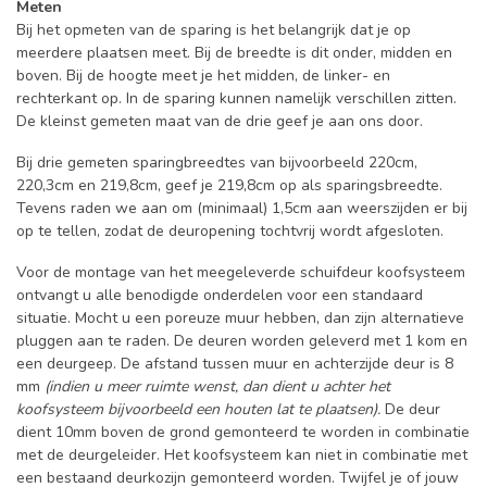
Meten
Bij het opmeten van de sparing is het belangrijk dat je op
meerdere plaatsen meet. Bij de breedte is dit onder, midden en
boven. Bij de hoogte meet je het midden, de linker- en
rechterkant op. In de sparing kunnen namelijk verschillen zitten.
De kleinst gemeten maat van de drie geef je aan ons door.
Bij drie gemeten sparingbreedtes van bijvoorbeeld 220cm,
220,3cm en 219,8cm, geef je 219,8cm op als sparingsbreedte.
Tevens raden we aan om (minimaal) 1,5cm aan weerszijden er bij
op te tellen, zodat de deuropening tochtvrij wordt afgesloten.
Voor de montage van het meegeleverde schuifdeur koofsysteem
ontvangt u alle benodigde onderdelen voor een standaard
situatie. Mocht u een poreuze muur hebben, dan zijn alternatieve
pluggen aan te raden. De deuren worden geleverd met 1 kom en
een deurgeep. De afstand tussen muur en achterzijde deur is 8
mm
(indien u meer ruimte wenst, dan dient u achter het
koofsysteem bijvoorbeeld een houten lat te plaatsen).
De deur
dient 10mm boven de grond gemonteerd te worden in combinatie
met de deurgeleider. Het koofsysteem kan niet in combinatie met
een bestaand deurkozijn gemonteerd worden. Twijfel je of jouw