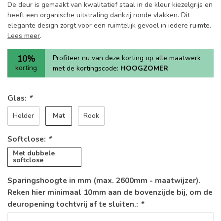
De deur is gemaakt van kwalitatief staal in de kleur kiezelgrijs en
heeft een organische uitstraling dankzij ronde vlakken. Dit
elegante design zorgt voor een ruimtelijk gevoel in iedere ruimte.
Lees meer
.
10%
Profiteer nu van deze korting op alle maatwerk
korting
met de kortingscode:
HOOGZOMER
Glas:
*
Mat
Helder
Rook
Softclose:
*
Met dubbele
softclose
Sparingshoogte in mm (max. 2600mm - maatwijzer).
Reken hier minimaal 10mm aan de bovenzijde bij, om de
deuropening tochtvrij af te sluiten.:
*