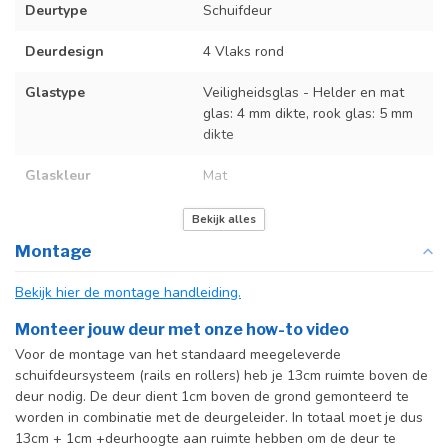
Deurtype
Schuifdeur
Deurdesign
4 Vlaks rond
Glastype
Veiligheidsglas - Helder en mat
glas: 4 mm dikte, rook glas: 5 mm
dikte
Glaskleur
Mat
Deurmaat
Op maat gemaakt
Bekijk alles
Montage
Incl. deurgreep
Bekijk hier de montage handleiding.
Incl. systeem
Monteer jouw deur met onze how-to video
Voor de montage van het standaard meegeleverde
schuifdeursysteem (rails en rollers) heb je 13cm ruimte boven de
deur nodig. De deur dient 1cm boven de grond gemonteerd te
worden in combinatie met de deurgeleider. In totaal moet je dus
13cm + 1cm +deurhoogte aan ruimte hebben om de deur te