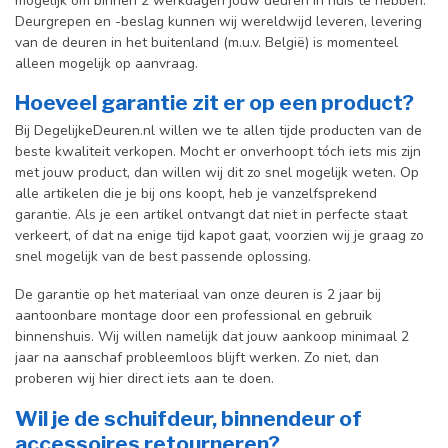
mogelijk om binnen 2 werkdagen jouw deuren in huis te hebben.
Deurgrepen en -beslag kunnen wij wereldwijd leveren, levering
van de deuren in het buitenland (m.u.v. België) is momenteel
alleen mogelijk op aanvraag.
Hoeveel garantie zit er op een product?
Bij DegelijkeDeuren.nl willen we te allen tijde producten van de
beste kwaliteit verkopen. Mocht er onverhoopt tóch iets mis zijn
met jouw product, dan willen wij dit zo snel mogelijk weten. Op
alle artikelen die je bij ons koopt, heb je vanzelfsprekend
garantie. Als je een artikel ontvangt dat niet in perfecte staat
verkeert, of dat na enige tijd kapot gaat, voorzien wij je graag zo
snel mogelijk van de best passende oplossing.
De garantie op het materiaal van onze deuren is 2 jaar bij
aantoonbare montage door een professional en gebr
uik
binnenshuis. W
ij willen namelijk dat jouw aankoop minimaal 2
jaar na aanschaf probleemloos blijft werken. Zo niet, dan
proberen wij hier direct iets aan te doen.
Wil je de schuifdeur, binnendeur of
accessoires retourneren?