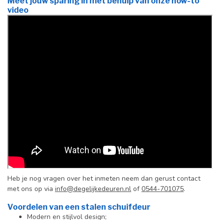
Meet jouw sparing in met behulp van onze how-to
video
Heb je nog vragen over het inmeten neem dan gerust contact
met ons op via
info@degelijkedeuren.nl
of
0544-701075
.
Voordelen van een stalen schuifdeur
Modern en stijlvol design;