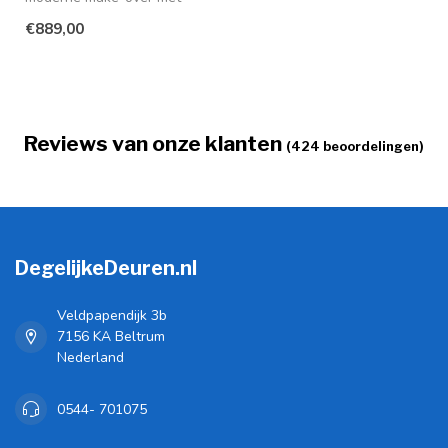
deze schuifdeur. De deur is
€889,00
gemaakt ...
Reviews van onze klanten
(424 beoordelingen)
DegelijkeDeuren.nl
Veldpapendijk 3b
7156 KA Beltrum
Nederland
0544- 701075