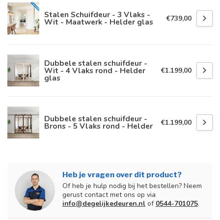
Stalen Schuifdeur - 3 Vlaks -
€739,00
Wit - Maatwerk - Helder glas
Dubbele stalen schuifdeur -
Wit - 4 Vlaks rond - Helder
€1.199,00
glas
Dubbele stalen schuifdeur -
€1.199,00
Brons - 5 Vlaks rond - Helder
Heb je vragen over dit product?
Of heb je hulp nodig bij het bestellen? Neem
gerust contact met ons op via
info@degelijkedeuren.nl
of
0544-701075
.