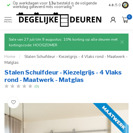
Op werkdagen voor
13u
besteld is de volgende
Ruim aanbod
4.6
/5.0
werkdag geleverd mits voorradig.*
deuren.
0
MENU
Sale van 27 juli t/m 9 augustus: 10% korting op alle deuren met
kortingscode: HOOGZOMER
Home
/
Stalen Schuifdeur - Kiezelgrijs - 4 Vlaks rond - Maatwerk -
Matglas
Stalen Schuifdeur - Kiezelgrijs - 4 Vlaks
rond - Maatwerk - Matglas
(0)