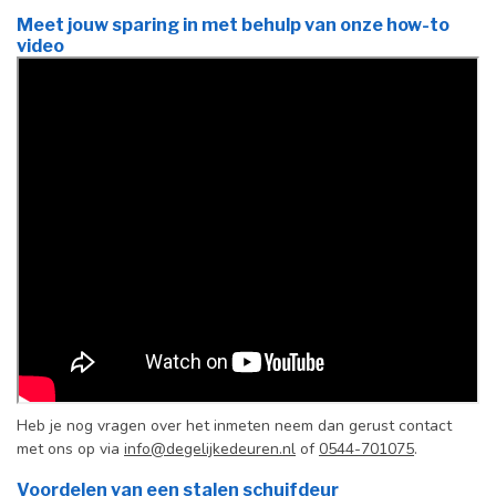
Meet jouw sparing in met behulp van onze how-to
video
Heb je nog vragen over het inmeten neem dan gerust contact
met ons op via
info@degelijkedeuren.nl
of
0544-701075
.
Voordelen van een stalen schuifdeur