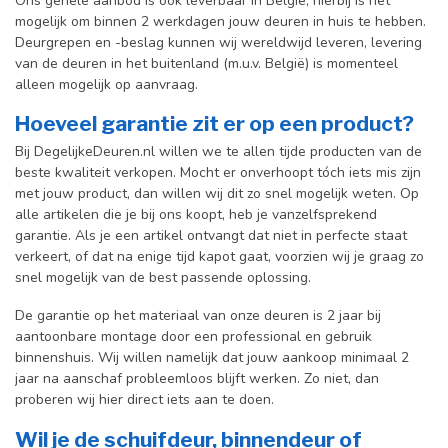
Ons gehele aanbod is ook leverbaar in België, hierbij is het
mogelijk om binnen 2 werkdagen jouw deuren in huis te hebben.
Deurgrepen en -beslag kunnen wij wereldwijd leveren, levering
van de deuren in het buitenland (m.u.v. België) is momenteel
alleen mogelijk op aanvraag.
Hoeveel garantie zit er op een product?
Bij DegelijkeDeuren.nl willen we te allen tijde producten van de
beste kwaliteit verkopen. Mocht er onverhoopt tóch iets mis zijn
met jouw product, dan willen wij dit zo snel mogelijk weten. Op
alle artikelen die je bij ons koopt, heb je vanzelfsprekend
garantie. Als je een artikel ontvangt dat niet in perfecte staat
verkeert, of dat na enige tijd kapot gaat, voorzien wij je graag zo
snel mogelijk van de best passende oplossing.
De garantie op het materiaal van onze deuren is 2 jaar bij
aantoonbare montage door een professional en gebr
uik
binnenshuis. W
ij willen namelijk dat jouw aankoop minimaal 2
jaar na aanschaf probleemloos blijft werken. Zo niet, dan
proberen wij hier direct iets aan te doen.
Wil je de schuifdeur, binnendeur of