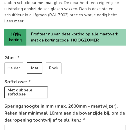
stalen schuifdeur met mat glas. De deur heeft een eigentijdse
uitstraling dankzij de zes glazen vakken. Dan is deze stalen
schuifdeur in olijfgroen (RAL 7002) precies wat je nodig hebt.
Lees meer
.
10%
Profiteer nu van deze korting op alle maatwerk
korting
met de kortingscode:
HOOGZOMER
Glas:
*
Mat
Helder
Rook
Softclose:
*
Met dubbele
softclose
Sparingshoogte in mm (max. 2600mm - maatwijzer).
Reken hier minimaal 10mm aan de bovenzijde bij, om de
deuropening tochtvrij af te sluiten.:
*