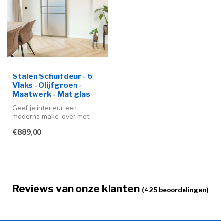
Stalen Schuifdeur - 6
Vlaks - Olijfgroen -
Maatwerk - Mat glas
Geef je interieur een
moderne make-over met
deze stijlvolle stalen
€889,00
schuifdeur me...
Reviews van onze klanten
(425 beoordelingen)