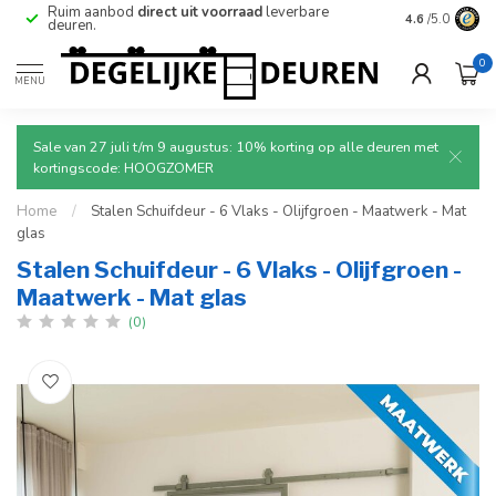
Betrouwbare
en
veilige
levering met tracking.
4.6
/5.0
0
MENU
Sale van 27 juli t/m 9 augustus: 10% korting op alle deuren met
kortingscode: HOOGZOMER
Home
/
Stalen Schuifdeur - 6 Vlaks - Olijfgroen - Maatwerk - Mat
glas
Stalen Schuifdeur - 6 Vlaks - Olijfgroen -
Maatwerk - Mat glas
(0)