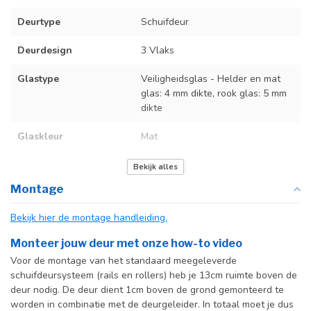
Deurtype
Schuifdeur
Deurdesign
3 Vlaks
Glastype
Veiligheidsglas - Helder en mat
glas: 4 mm dikte, rook glas: 5 mm
dikte
Glaskleur
Mat
Deurmaat
Op maat gemaakt
Bekijk alles
Montage
Incl. deurgreep
Bekijk hier de montage handleiding.
Incl. systeem
Monteer jouw deur met onze how-to video
Voor de montage van het standaard meegeleverde
schuifdeursysteem (rails en rollers) heb je 13cm ruimte boven de
deur nodig. De deur dient 1cm boven de grond gemonteerd te
worden in combinatie met de deurgeleider. In totaal moet je dus