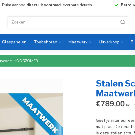
Ruim aanbod
direct uit voorraad
leverbare deuren.
Betrou
Glaspanelen
Toebehoren
Maatwerk
Uitverkoop
B
rtingscode: HOOGZOMER
Stalen Sc
Maatwerk
€789,00
Incl. 
Geef je interieur ee
mat glas. De deur he
is deze stalen schui