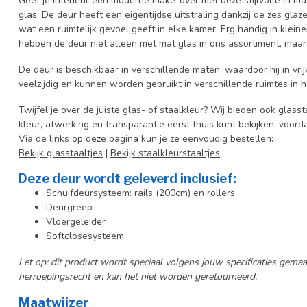
Geef je interieur een moderne make-over met deze stijlvolle in m
glas. De deur heeft een eigentijdse uitstraling dankzij de zes glaze
wat een ruimtelijk gevoel geeft in elke kamer. Erg handig in klein
hebben de deur niet alleen met mat glas in ons assortiment, maar
De deur is beschikbaar in verschillende maten, waardoor hij in vri
veelzijdig en kunnen worden gebruikt in verschillende ruimtes in
Twijfel je over de juiste glas- of staalkleur? Wij bieden ook glasst
kleur, afwerking en transparantie eerst thuis kunt bekijken, voord
Via de links op deze pagina kun je ze eenvoudig bestellen:
Bekijk glasstaaltjes
|
Bekijk staalkleurstaaltjes
Deze deur wordt geleverd inclusief:
Schuifdeursysteem: rails (200cm) en rollers
Deurgreep
Vloergeleider
Softclosesysteem
Let op: dit product wordt speciaal volgens jouw specificaties gem
herroepingsrecht en kan het niet worden geretourneerd.
Maatwijzer