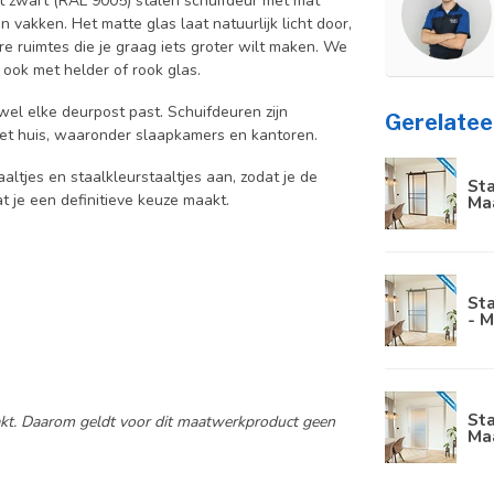
at zwart (RAL 9005) stalen schuifdeur met mat
n vakken. Het matte glas laat natuurlijk licht door,
ere ruimtes die je graag iets groter wilt maken. We
 ook met helder of rook glas.
jwel elke deurpost past. Schuifdeuren zijn
Gerelatee
 het huis, waaronder slaapkamers en kantoren.
aaltjes en staalkleurstaaltjes aan, zodat je de
Sta
at je een definitieve keuze maakt.
Ma
Sta
- M
Sta
aakt. Daarom geldt voor dit maatwerkproduct geen
Ma