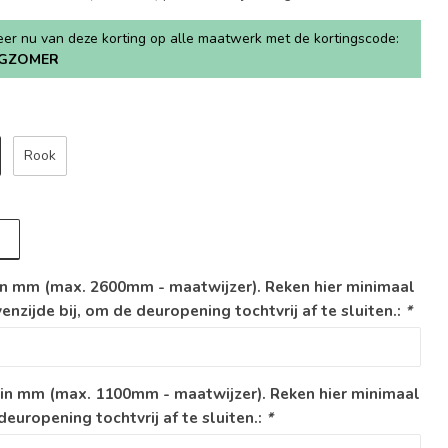
teer nu van deze korting op alle maatwerk met de kortingscode:
GZOMER
Rook
n mm (max. 2600mm - maatwijzer). Reken hier minimaal
zijde bij, om de deuropening tochtvrij af te sluiten.:
*
in mm (max. 1100mm - maatwijzer). Reken hier minimaal
europening tochtvrij af te sluiten.:
*