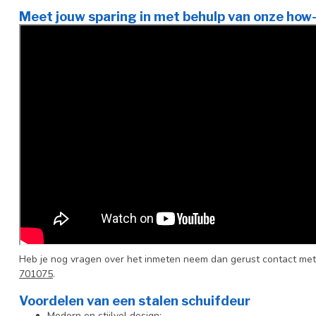
Meet jouw sparing in met behulp van onze how-
Heb je nog vragen over het inmeten neem dan gerust contact met
701075
.
Voordelen van een stalen schuifdeur
Modern en stijlvol design;