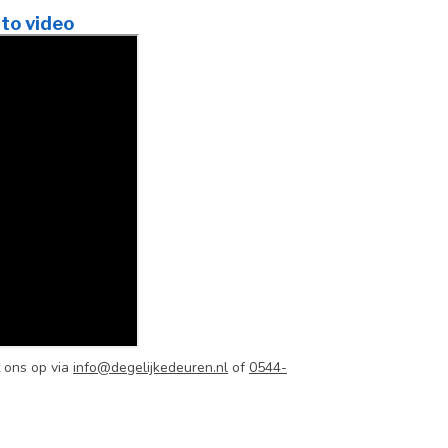
to video
 ons op via
info@degelijkedeuren.nl
of
0544-