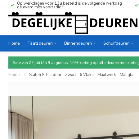
Op werkdagen voor
13u
besteld is de volgende werkdag
geleverd mits voorradig.*
Home
Taatsdeuren
Binnendeuren
Schuifdeuren
Sale van 27 juli t/m 9 augustus: 10% korting op alle deuren met ko
Home
/
Stalen Schuifdeur - Zwart - 6 Vlaks - Maatwerk - Mat glas