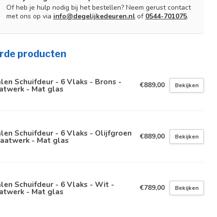
Of heb je hulp nodig bij het bestellen? Neem gerust contact
met ons op via
info@degelijkedeuren.nl
of
0544-701075
.
rde producten
len Schuifdeur - 6 Vlaks - Brons -
€889,00
Bekijken
atwerk - Mat glas
len Schuifdeur - 6 Vlaks - Olijfgroen
€889,00
Bekijken
aatwerk - Mat glas
len Schuifdeur - 6 Vlaks - Wit -
€789,00
Bekijken
atwerk - Mat glas