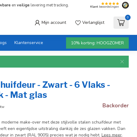
wbare
en
veilige
levering met tracking.
Klant
beoordelingen
0
Mijn account
Verlanglijst
logs
Klantenservice
10% korting: HOOGZOMER
huifdeur - Zwart - 6 Vlaks -
 - Mat glas
Backorder
btw
n moderne make-over met deze stijlvolle stalen schuifdeur met
eft een eigentijdse uitstraling dankzij de zes glazen vakken. Dan
fdeur in zwart (RAL 9005) precies wat je nodig hebt.
Lees meer
.