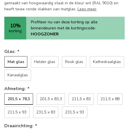
gemaakt van hoogwaardig staal in de kleur wit (RAL 9010) en
heeft twee ronde vlakken van matglas.
Lees meer
.
Profiteer nu van deze korting op alle
10%
binnendeuren met de kortingscode:
korting
HOOGZOMER
Glas:
*
Mat glas
Helder glas
Rook glas
Kathedraalglas
Kanaalglas
Afmeting:
*
201,5 x 78,3
201,5 x 83,3
211,5 x 83
211,5 x 88
211,5 x 93
231,5 x 83
231,5 x 93
Draairichting:
*