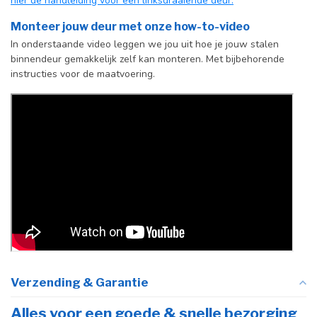
hier de handleiding voor een linksdraaiende deur.
Incl. deurgreep
Monteer jouw deur met onze how-to-video
In onderstaande video leggen we jou uit hoe je jouw stalen
Afdekkap
Incl. zwart kapje
binnendeur gemakkelijk zelf kan monteren. Met bijbehorende
vloerscharnier
instructies voor de maatvoering.
(uitsluitend
taatsdeuren)
Verzending & Garantie
Alles voor een goede & snelle bezorging