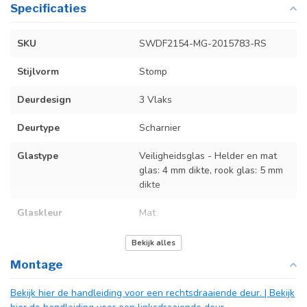
Specificaties
SKU
SWDF2154-MG-2015783-RS
Stijlvorm
Stomp
Deurdesign
3 Vlaks
Deurtype
Scharnier
Glastype
Veiligheidsglas - Helder en mat
glas: 4 mm dikte, rook glas: 5 mm
dikte
Glaskleur
Mat
Deurmaat
De exacte deurmaten vind je in de
Bekijk alles
producttekst
Montage
Kozijnmaat
De exacte kozijnmaten vind je in
Bekijk hier de handleiding voor een rechtsdraaiende deur.
| Bekijk
de producttekst