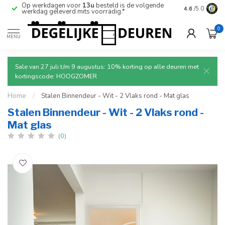
Op werkdagen voor
13u
besteld is de volgende
Ruim aanbod
4.6
/5.0
werkdag geleverd mits voorradig.*
deuren.
0
MENU
Sale van 27 juli t/m 9 augustus: 10% korting op alle deuren met
kortingscode: HOOGZOMER
Home
/
Stalen Binnendeur - Wit - 2 Vlaks rond - Mat glas
Stalen Binnendeur - Wit - 2 Vlaks rond -
Mat glas
(0)