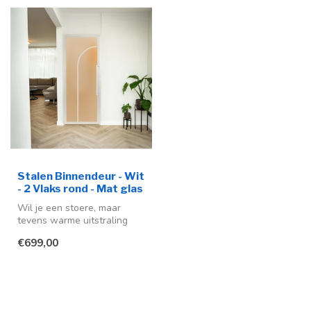
Stalen Binnendeur - Wit
- 2 Vlaks rond - Mat glas
Wil je een stoere, maar
tevens warme uitstraling
geven aan je interieur? Dan
€699,00
is ...