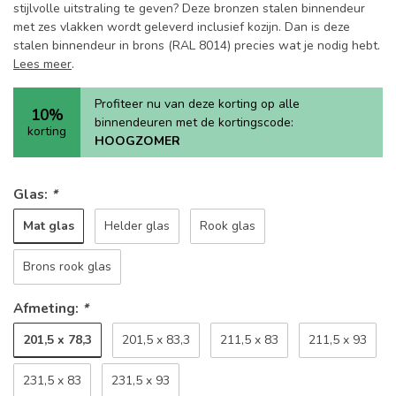
stijlvolle uitstraling te geven? Deze bronzen stalen binnendeur
met zes vlakken wordt geleverd inclusief kozijn. Dan is deze
stalen binnendeur in brons (RAL 8014) precies wat je nodig hebt.
Lees meer
.
Profiteer nu van deze korting op alle
10%
binnendeuren met de kortingscode:
korting
HOOGZOMER
Glas:
*
Mat glas
Helder glas
Rook glas
Brons rook glas
Afmeting:
*
201,5 x 78,3
201,5 x 83,3
211,5 x 83
211,5 x 93
231,5 x 83
231,5 x 93