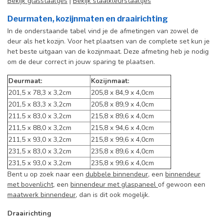
Bekijk glasstaaltjes
|
Bekijk staalkleurstaaltjes
Deurmaten, kozijnmaten en draairichting
In de onderstaande tabel vind je de afmetingen van zowel de
deur als het kozijn. Voor het plaatsen van de complete set kun je
het beste uitgaan van de kozijnmaat. Deze afmeting heb je nodig
om de deur correct in jouw sparing te plaatsen.
Deurmaat:
Kozijnmaat:
201,5 x 78,3 x 3,2cm
205,8 x 84,9 x 4,0cm
201,5 x 83,3 x 3,2cm
205,8 x 89,9 x 4,0cm
211,5 x 83,0 x 3,2cm
215,8 x 89,6 x 4,0cm
211,5 x 88,0 x 3,2cm
215,8 x 94,6 x 4,0cm
211,5 x 93,0 x 3,2cm
215,8 x 99,6 x 4,0cm
231,5 x 83,0 x 3,2cm
235,8 x 89,6 x 4,0cm
231,5 x 93,0 x 3,2cm
235,8 x 99,6 x 4,0cm
Bent u op zoek naar een
dubbele binnendeur
, een
binnendeur
met bovenlicht
, een
binnendeur met glaspaneel
of gewoon een
maatwerk binnendeur
, dan is dit ook mogelijk.
Draairichting