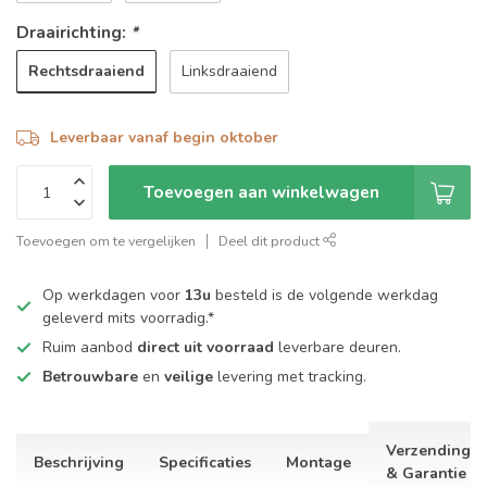
Draairichting:
*
Rechtsdraaiend
Linksdraaiend
Leverbaar vanaf begin oktober
Toevoegen aan winkelwagen
Toevoegen om te vergelijken
Deel dit product
Op werkdagen voor
13u
besteld is de volgende werkdag
geleverd mits voorradig.*
Ruim aanbod
direct uit voorraad
leverbare deuren.
Betrouwbare
en
veilige
levering met tracking.
Verzending
Beschrijving
Specificaties
Montage
& Garantie