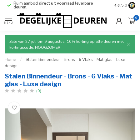
e
Ruim aanbod
direct uit voorraad
leverbare
Betrouwbare
4.6
/5.0
deuren.
0
MENU
Sale van 27 juli t/m 9 augustus: 10% korting op alle deuren met
kortingscode: HOOGZOMER
Home
/
Stalen Binnendeur - Brons - 6 Vlaks - Mat glas - Luxe
design
Stalen Binnendeur - Brons - 6 Vlaks - Mat
glas - Luxe design
(0)