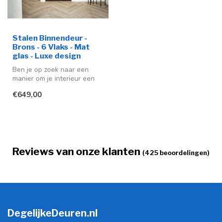
Stalen Binnendeur -
Brons - 6 Vlaks - Mat
glas - Luxe design
Ben je op zoek naar een
manier om je interieur een
moderne en stijlvolle
€649,00
uitstra...
Reviews van onze klanten
(425 beoordelingen)
DegelijkeDeuren.nl